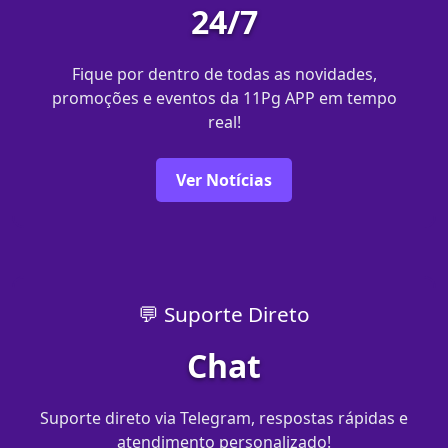
24/7
Fique por dentro de todas as novidades,
promoções e eventos da 11Pg APP em tempo
real!
Ver Notícias
💬 Suporte Direto
Chat
Suporte direto via Telegram, respostas rápidas e
atendimento personalizado!