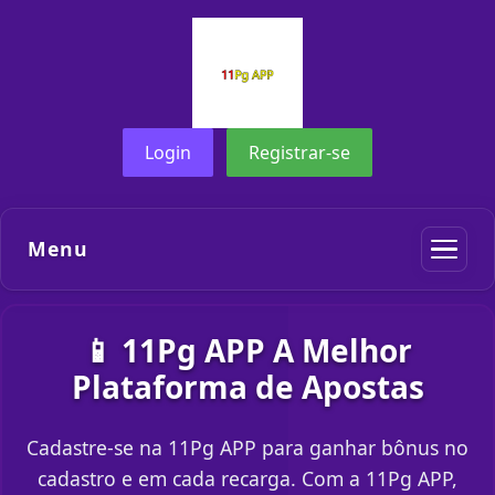
Login
Registrar-se
Menu
📱 11Pg APP A Melhor
Plataforma de Apostas
Cadastre-se na 11Pg APP para ganhar bônus no
cadastro e em cada recarga. Com a 11Pg APP,