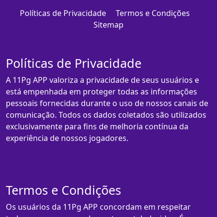
Políticas de Privacidade
Termos e Condições
Sitemap
Políticas de Privacidade
A 11Pg APP valoriza a privacidade de seus usuários e
está empenhada em proteger todas as informações
pessoais fornecidas durante o uso de nossos canais de
comunicação. Todos os dados coletados são utilizados
exclusivamente para fins de melhoria contínua da
experiência de nossos jogadores.
Termos e Condições
Os usuários da 11Pg APP concordam em respeitar