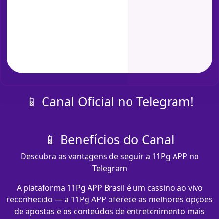
📱 Canal Oficial no Telegram!
📱 Benefícios do Canal
Descubra as vantagens de seguir a 11Pg APP no
Telegram
A plataforma 11Pg APP Brasil é um cassino ao vivo
reconhecido — a 11Pg APP oferece as melhores opções
de apostas e os conteúdos de entretenimento mais