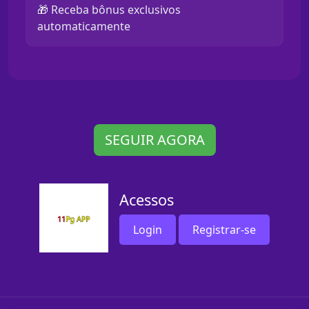
🎁 Receba bônus exclusivos
automaticamente
SEGUIR AGORA
Acessos
Login
Registrar-se