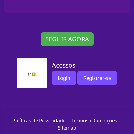
SEGUIR AGORA
Acessos
Login
Registrar-se
Políticas de Privacidade
Termos e Condições
Sitemap