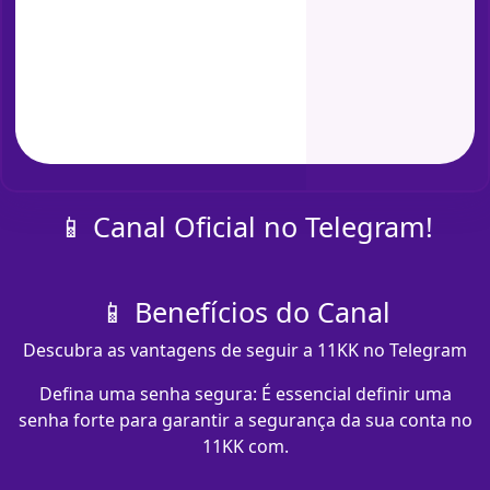
📱 Canal Oficial no Telegram!
📱 Benefícios do Canal
Descubra as vantagens de seguir a 11KK no Telegram
Defina uma senha segura: É essencial definir uma
senha forte para garantir a segurança da sua conta no
11KK com​.