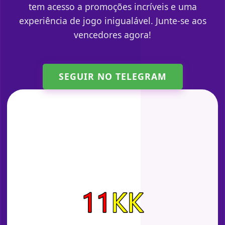
tem acesso a promoções incríveis e uma
experiência de jogo inigualável. Junte-se aos
vencedores agora!
SEGUIR NO TELEGRAM