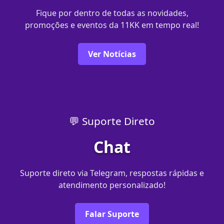
Fique por dentro de todas as novidades,
promoções e eventos da 11KK em tempo real!
Ver Notícias
💬 Suporte Direto
Chat
Suporte direto via Telegram, respostas rápidas e
atendimento personalizado!
Falar Suporte