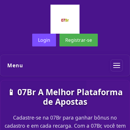
Login
Registrar-se
Menu
📱 07Br A Melhor Plataforma
de Apostas
Cadastre-se na 07Br para ganhar bônus no
cadastro e em cada recarga. Com a 07Br, você tem