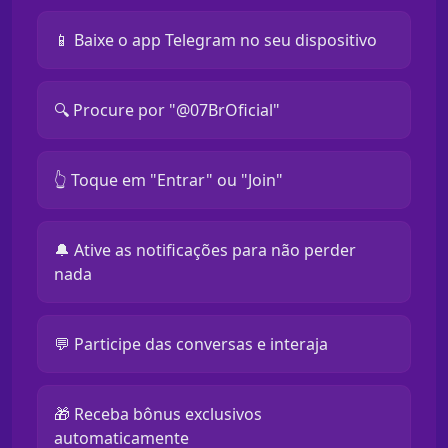
📱 Baixe o app Telegram no seu dispositivo
🔍 Procure por "@07BrOficial"
👆 Toque em "Entrar" ou "Join"
🔔 Ative as notificações para não perder
nada
💬 Participe das conversas e interaja
🎁 Receba bônus exclusivos
automaticamente