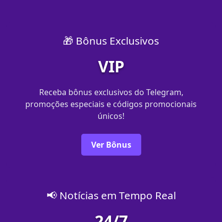
🎁 Bônus Exclusivos
VIP
Receba bônus exclusivos do Telegram,
promoções especiais e códigos promocionais
únicos!
Ver Bônus
📢 Notícias em Tempo Real
24/7