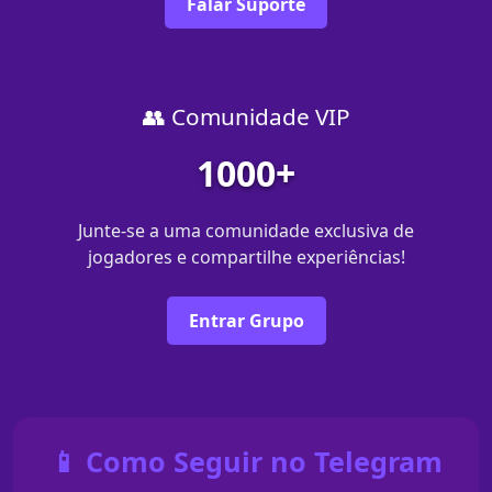
Falar Suporte
👥 Comunidade VIP
1000+
Junte-se a uma comunidade exclusiva de
jogadores e compartilhe experiências!
Entrar Grupo
📱 Como Seguir no Telegram