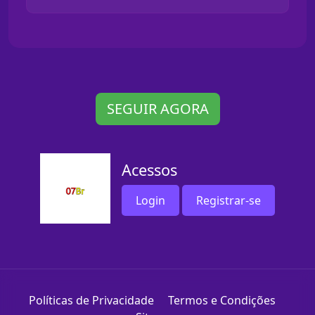
SEGUIR AGORA
Acessos
Login
Registrar-se
Políticas de Privacidade
Termos e Condições