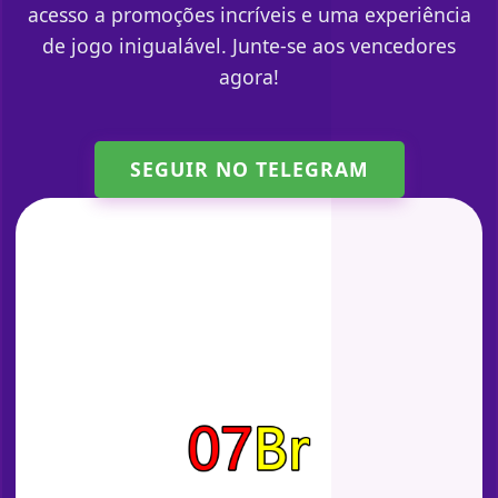
acesso a promoções incríveis e uma experiência
de jogo inigualável. Junte-se aos vencedores
agora!
SEGUIR NO TELEGRAM