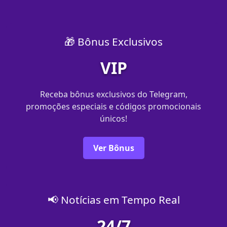
🎁 Bônus Exclusivos
VIP
Receba bônus exclusivos do Telegram,
promoções especiais e códigos promocionais
únicos!
Ver Bônus
📢 Notícias em Tempo Real
24/7